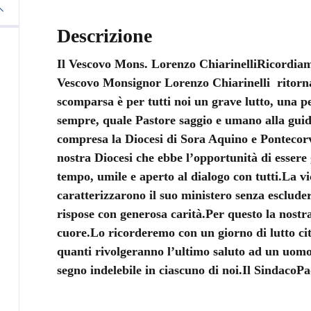
Descrizione
Il Vescovo Mons. Lorenzo Chiarinelli
Ricordiamo
Vescovo Monsignor Lorenzo Chiarinelli ritornat
scomparsa è per tutti noi un grave lutto, una pe
sempre, quale Pastore saggio e umano alla guida
compresa la Diocesi di Sora Aquino e Pontecor
nostra Diocesi che ebbe l’opportunità di essere 
tempo, umile e aperto al dialogo con tutti.
La vi
caratterizzarono il suo ministero senza escluder
rispose con generosa carità.
Per questo la nostr
cuore.
Lo ricorderemo con un giorno di lutto ci
quanti rivolgeranno l’ultimo saluto ad un uomo 
segno indelebile in ciascuno di noi.
Il Sindaco
Pa