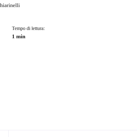
a
iarinelli
Tempo di lettura:
1 min