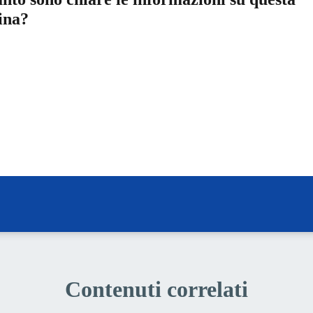
ina?
a 5 stelle su 5
a 4 stelle su 5
a 3 stelle su 5
a 2 stelle su 5
a 1 stelle su 5
Contenuti correlati