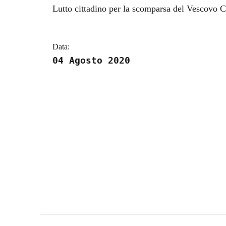
Dettagli della notizi
Lutto cittadino per la scomparsa del Vescovo Ch
Data:
04 Agosto 2020