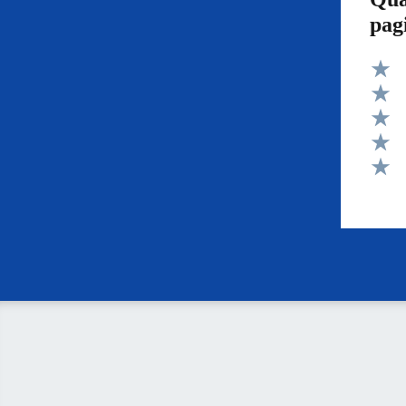
pag
Valut
Valut
Valut
Valut
Valut