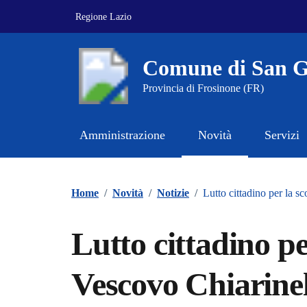
Vai ai contenuti
Vai al footer
Regione Lazio
Comune di San G
Provincia di Frosinone (FR)
Amministrazione
Novità
Servizi
Contenuti in evidenza
Home
/
Novità
/
Notizie
/
Lutto cittadino per la s
Lutto cittadino p
Vescovo Chiarinel