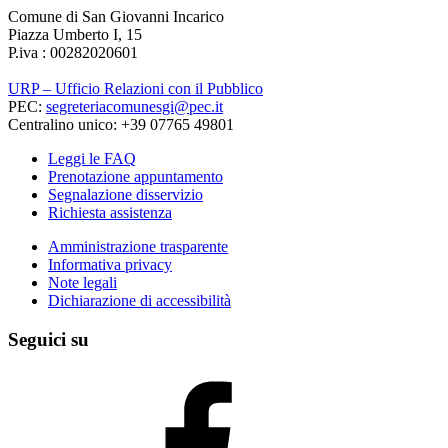
Comune di San Giovanni Incarico
Piazza Umberto I, 15
P.iva : 00282020601
URP – Ufficio Relazioni con il Pubblico
PEC:
segreteriacomunesgi@pec.it
Centralino unico: +39 07765 49801
Leggi le FAQ
Prenotazione appuntamento
Segnalazione disservizio
Richiesta assistenza
Amministrazione trasparente
Informativa privacy
Note legali
Dichiarazione di accessibilità
Seguici su