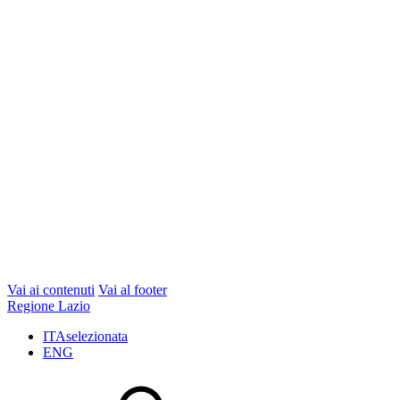
Vai ai contenuti
Vai al footer
Regione Lazio
ITA
selezionata
ENG