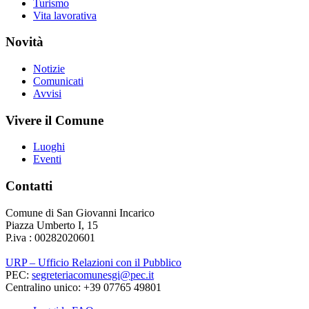
Turismo
Vita lavorativa
Novità
Notizie
Comunicati
Avvisi
Vivere il Comune
Luoghi
Eventi
Contatti
Comune di San Giovanni Incarico
Piazza Umberto I, 15
P.iva : 00282020601
URP – Ufficio Relazioni con il Pubblico
PEC:
segreteriacomunesgi@pec.it
Centralino unico: +39 07765 49801