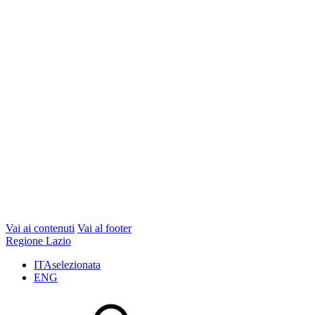
Vai ai contenuti
Vai al footer
Regione Lazio
ITA
selezionata
ENG