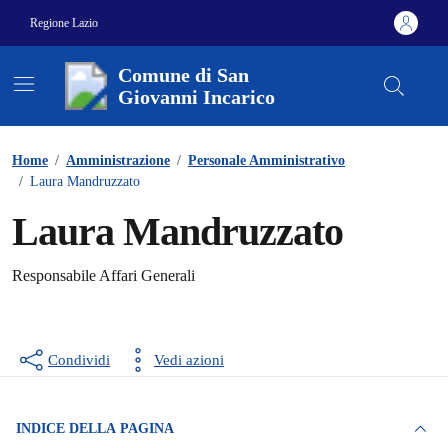
Vai ai contenuti
Vai al footer
Regione Lazio
Comune di San
Giovanni Incarico
Contenuti in evidenza
Home
/
Amministrazione
/
Personale Amministrativo
/
Laura Mandruzzato
Laura Mandruzzato
Responsabile Affari Generali
Condividi
Vedi azioni
INDICE DELLA PAGINA