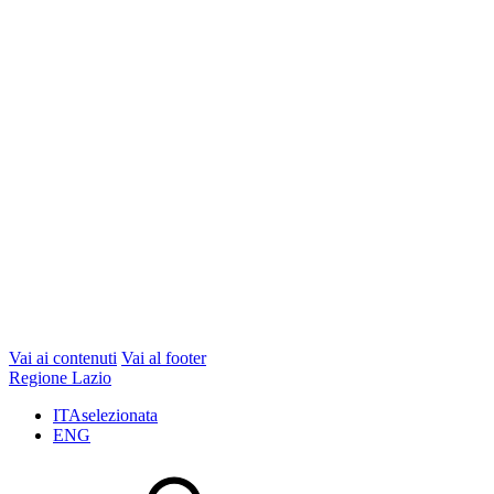
Vai ai contenuti
Vai al footer
Regione Lazio
ITA
selezionata
ENG