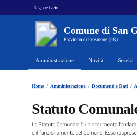
Vai ai contenuti
Vai al footer
Regione Lazio
Comune di San G
Provincia di Frosinone (FR)
Amministrazione
Novità
Servizi
Contenuti in evidenza
Home
/
Amministrazione
/
Documenti e Dati
/
A
Statuto Comunal
Lo Statuto Comunale è un documento fondament
Dettagli del documento
e il funzionamento del Comune. Esso rapprese