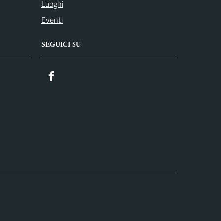
Luoghi
Eventi
SEGUICI SU
Facebook
ComunicaCity