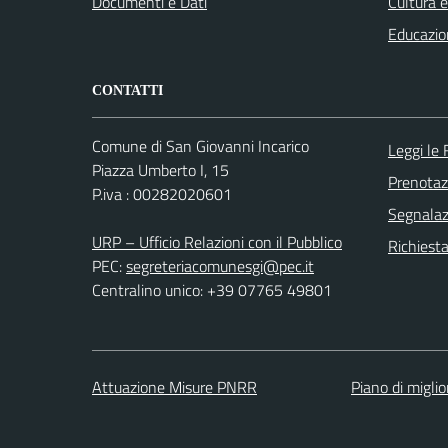
Documenti e Dati
Cultura 
Educazio
CONTATTI
Comune di San Giovanni Incarico
Leggi le
Piazza Umberto I, 15
Prenota
P.iva : 00282020601
Segnalazi
URP – Ufficio Relazioni con il Pubblico
Richiest
PEC:
segreteriacomunesgi@pec.it
Centralino unico: +39 07765 49801
Attuazione Misure PNRR
Piano di migli