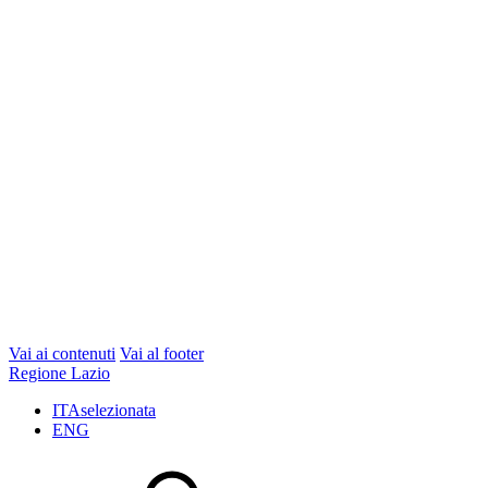
Vai ai contenuti
Vai al footer
Regione Lazio
ITA
selezionata
ENG