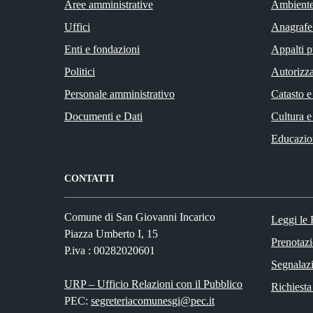
Aree amministrative
Ambient
Uffici
Anagrafe 
Enti e fondazioni
Appalti p
Politici
Autorizza
Personale amministrativo
Catasto e
Documenti e Dati
Cultura e
Educazio
CONTATTI
Comune di San Giovanni Incarico
Leggi le
Piazza Umberto I, 15
Prenotaz
P.iva : 00282020601
Segnalazi
URP – Ufficio Relazioni con il Pubblico
Richiesta
PEC:
segreteriacomunesgi@pec.it