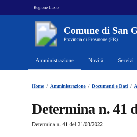
Vai ai contenuti
Vai al footer
Regione Lazio
Comune di San G
Provincia di Frosinone (FR)
Amministrazione
Novità
Servizi
Contenuti in evidenza
Home
/
Amministrazione
/
Documenti e Dati
/
A
Determina n. 41 d
Dettagli del documento
Determina n. 41 del 21/03/2022