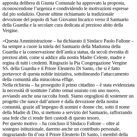
apposita delibera di Giunta Comunale ha approvato la proposta,
riconoscendone l’urgenza e condividendo le motivazioni espresse
dal pio sodalizio. Queste ultime richiamano la tradizionale
devozione del popolo di San Giovanni Incarico verso il Santuario
della Guardia e la secolare cura dedicata al prezioso abito della
Vergine.
«Questa Amministrazione – ha dichiarato il Sindaco Paolo Fallone –
ha sempre a cuore la tutela del Santuario della Madonna della
Guardia e la conservazione dell’antica statua, da secoli rivestita di
preziosi abiti, come si addice alla nostra Madre Celeste, madre e
regina di tutti i credenti. Ringrazio la Pia Congregazione Vergine
SS. della Guardia e il Priore Eleuterio Di Santo, che si è fatto
portavoce di questa nobile iniziativa, sottolineando l’attaccamento
della comunità alla miracolosa effige.
Nella richiesta – ha proseguito il primo cittadino – è stata evidenziata
la necessità di sostituire l’abito ormai usurato con uno nuovo,
avviando anche una raccolta fondi. Siamo orgogliosi di sostenere un
progetto che nasce dall’amore e dalla devozione della nostra
comunità, grazie all’impegno di uomini e donne che, sotto il nome
della Madre di Dio, si mettono a servizio del Santuario, rafforzando
una fede che ci rende fieri custodi di questo tesoro.
Per questo motivo – ha concluso il Sindaco Fallone – oltre al
sostegno istituzionale, daremo anche un contributo personale,
ringraziando fin d’ora il Priore Eleuterio Di Santo, i membri della