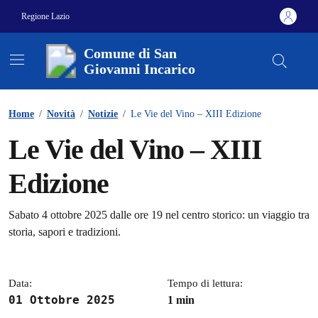
Vai ai contenuti
Vai al footer
Regione Lazio
Comune di San
Giovanni Incarico
Contenuti in evidenza
Home
/
Novità
/
Notizie
/
Le Vie del Vino – XIII Edizione
Le Vie del Vino – XIII
Edizione
Dettagli della notizia
Sabato 4 ottobre 2025 dalle ore 19 nel centro storico: un viaggio tra
storia, sapori e tradizioni.
Data:
Tempo di lettura:
01 Ottobre 2025
1 min