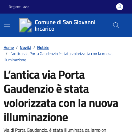
Vai ai contenuti
Vai al footer
Regione Lazio
Comune di San Giovanni
Incarico
Contenuti in evidenza
Home
/
Novità
/
Notizie
/
L’antica via Porta Gaudenzio è stata volorizzata con la nuova
illuminazione
L’antica via Porta
Gaudenzio è stata
volorizzata con la nuova
illuminazione
Via di Porta Gaudenzio, è stata illuminata da lampioni