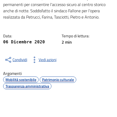
Dettagli della notizia
permanenti per consentire l'accesso sicuro al centro storico
anche di notte. Soddisfatto il sindaco Fallone per l'opera
realizzata da Petrucci, Farina, Tasciotti, Pietro e Antonio.
Data:
Tempo di lettura:
2 min
06 Dicembre 2020
Condividi
Vedi azioni
Argomenti
Mobilità sostenibile
Patrimonio culturale
Trasparenza amministrativa