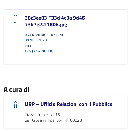
38c3ee03 F33d 4c3a 9d46
73b7e22f1806.jpg
DATA PUBBLICAZIONE
31/05/2023
FILE
JPG
(214.06 KB)
A cura di
URP – Ufficio Relazioni con il Pubblico
Piazza Umberto I, 15
San Giovanni Incarico (FR), 03028