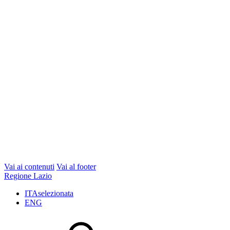
Vai ai contenuti
Vai al footer
Regione Lazio
ITA
selezionata
ENG