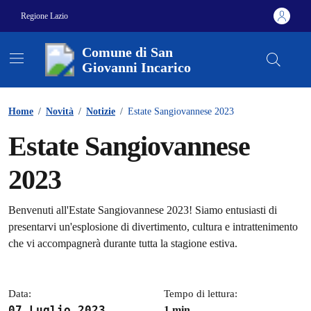
Vai ai contenuti
Vai al footer
Regione Lazio
Comune di San
Giovanni Incarico
Contenuti in evidenza
Home
/
Novità
/
Notizie
/
Estate Sangiovannese 2023
Estate Sangiovannese
2023
Dettagli della notizia
Benvenuti all'Estate Sangiovannese 2023! Siamo entusiasti di
presentarvi un'esplosione di divertimento, cultura e intrattenimento
che vi accompagnerà durante tutta la stagione estiva.
Data:
Tempo di lettura:
07 Luglio 2023
1 min