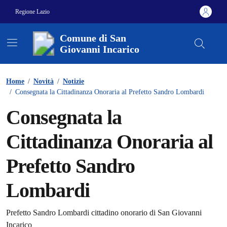
Vai ai contenuti
Vai al footer
Regione Lazio
Comune di San
Giovanni Incarico
Contenuti in evidenza
Home
/
Novità
/
Notizie
/
Consegnata la Cittadinanza Onoraria al Prefetto Sandro Lombardi
Consegnata la
Cittadinanza Onoraria al
Prefetto Sandro
Lombardi
Dettagli della notizia
Prefetto Sandro Lombardi cittadino onorario di San Giovanni
Incarico