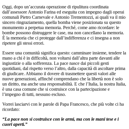
Oggi, dopo un’accurata operazione di ripulitura coordinata
dall’assessore Antonio Farina ed eseguita con impegno dagli operai
comunali Pietro Carnevale e Antonio Trementozzi, ai quali va il mio
sincero ringraziamento, quella bomba viene posizionata su questo
monumento a perpetua memoria. Perché, come amo ricordare: le
bombe possono distruggere le case, ma non cancellano la memoria.
È la memoria che ci protegge dall’indifferenza e ci insegna a non
ripetere gli stessi errori.
Essere una comunità significa questo: camminare insieme, tendere la
mano a chi è in difficoltà, non voltarsi dall’altra parte davanti alle
ingiustizie o alla sofferenza. La pace nasce dai piccoli gesti
quotidiani, dal rispetto verso l’altro, dalla capacità di ascoltare prima
di giudicare. Abbiamo il dovere di trasmettere questi valori alle
nuove generazioni, affinché comprendano che la libertà non è solo
un diritto, ma anche una responsabilità. E che l’Italia, la nostra Italia,
è una casa comune che si costruisce con la partecipazione e
l’impegno di tutti, nessuno escluso.
Vorrei lasciarvi con le parole di Papa Francesco, che più volte ci ha
ricordato:
“La pace non si costruisce con le armi, ma con le mani tese e i
cuori aperti.”