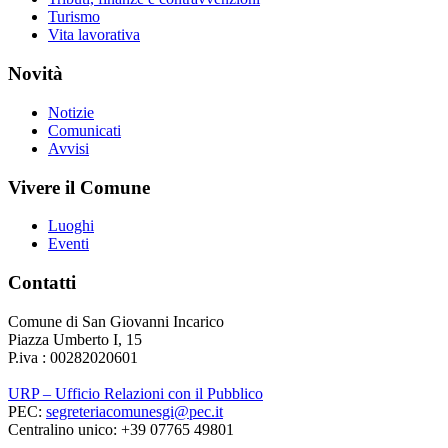
Turismo
Vita lavorativa
Novità
Notizie
Comunicati
Avvisi
Vivere il Comune
Luoghi
Eventi
Contatti
Comune di San Giovanni Incarico
Piazza Umberto I, 15
P.iva : 00282020601
URP – Ufficio Relazioni con il Pubblico
PEC:
segreteriacomunesgi@pec.it
Centralino unico: +39 07765 49801