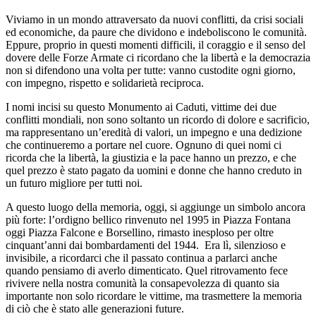
Viviamo in un mondo attraversato da nuovi conflitti, da crisi sociali
ed economiche, da paure che dividono e indeboliscono le comunità.
Eppure, proprio in questi momenti difficili, il coraggio e il senso del
dovere delle Forze Armate ci ricordano che la libertà e la democrazia
non si difendono una volta per tutte: vanno custodite ogni giorno,
con impegno, rispetto e solidarietà reciproca.
I nomi incisi su questo Monumento ai Caduti, vittime dei due
conflitti mondiali, non sono soltanto un ricordo di dolore e sacrificio,
ma rappresentano un’eredità di valori, un impegno e una dedizione
che continueremo a portare nel cuore. Ognuno di quei nomi ci
ricorda che la libertà, la giustizia e la pace hanno un prezzo, e che
quel prezzo è stato pagato da uomini e donne che hanno creduto in
un futuro migliore per tutti noi.
A questo luogo della memoria, oggi, si aggiunge un simbolo ancora
più forte: l’ordigno bellico rinvenuto nel 1995 in Piazza Fontana
oggi Piazza Falcone e Borsellino, rimasto inesploso per oltre
cinquant’anni dai bombardamenti del 1944. Era lì, silenzioso e
invisibile, a ricordarci che il passato continua a parlarci anche
quando pensiamo di averlo dimenticato. Quel ritrovamento fece
rivivere nella nostra comunità la consapevolezza di quanto sia
importante non solo ricordare le vittime, ma trasmettere la memoria
di ciò che è stato alle generazioni future.