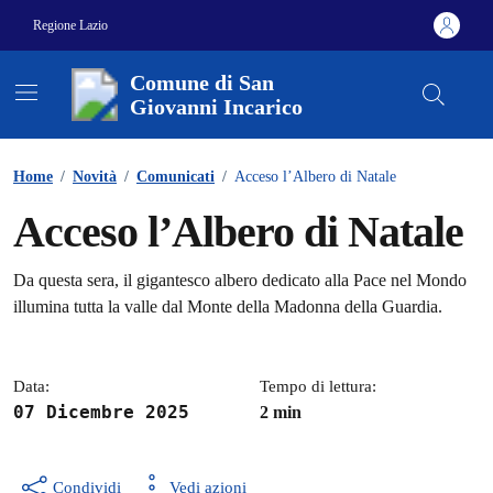
Vai ai contenuti
Vai al footer
Regione Lazio
Comune di San
Giovanni Incarico
Contenuti in evidenza
Home
/
Novità
/
Comunicati
/
Acceso l’Albero di Natale
Acceso l’Albero di Natale
Dettagli della notizia
Da questa sera, il gigantesco albero dedicato alla Pace nel Mondo
illumina tutta la valle dal Monte della Madonna della Guardia.
Data:
Tempo di lettura:
07 Dicembre 2025
2 min
Condividi
Vedi azioni