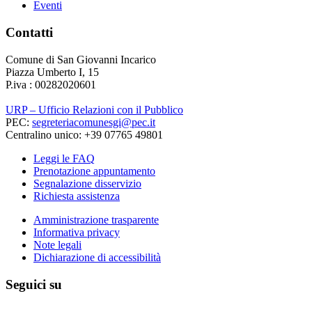
Eventi
Contatti
Comune di San Giovanni Incarico
Piazza Umberto I, 15
P.iva : 00282020601
URP – Ufficio Relazioni con il Pubblico
PEC:
segreteriacomunesgi@pec.it
Centralino unico: +39 07765 49801
Leggi le FAQ
Prenotazione appuntamento
Segnalazione disservizio
Richiesta assistenza
Amministrazione trasparente
Informativa privacy
Note legali
Dichiarazione di accessibilità
Seguici su