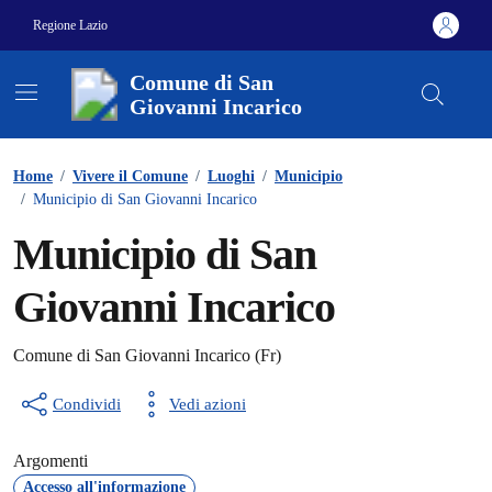
Vai ai contenuti
Vai al footer
Regione Lazio
Comune di San
Giovanni Incarico
Contenuti in evidenza
Home
/
Vivere il Comune
/
Luoghi
/
Municipio
/
Municipio di San Giovanni Incarico
Municipio di San
Giovanni Incarico
Comune di San Giovanni Incarico (Fr)
Condividi
Vedi azioni
Argomenti
Accesso all'informazione