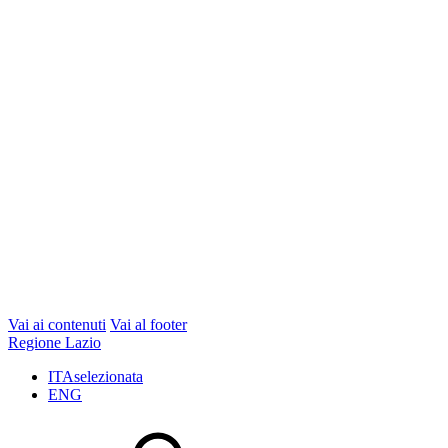
Vai ai contenuti
Vai al footer
Regione Lazio
ITA
selezionata
ENG