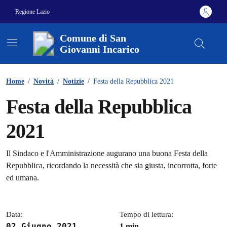
Vai ai contenuti
Vai al footer
Regione Lazio
Comune di San
Giovanni Incarico
Contenuti in evidenza
Home
/
Novità
/
Notizie
/
Festa della Repubblica 2021
Festa della Repubblica
2021
Dettagli della notizia
Il Sindaco e l'Amministrazione augurano una buona Festa della
Repubblica, ricordando la necessità che sia giusta, incorrotta, forte
ed umana.
Data:
Tempo di lettura:
02 Giugno 2021
1 min