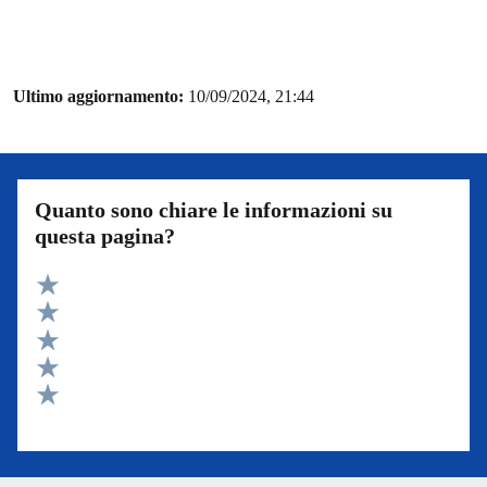
Ultimo aggiornamento:
10/09/2024, 21:44
Quanto sono chiare le informazioni su
questa pagina?
Valuta 5 stelle su 5
Valuta 4 stelle su 5
Valuta 3 stelle su 5
Valuta 2 stelle su 5
Valuta 1 stelle su 5