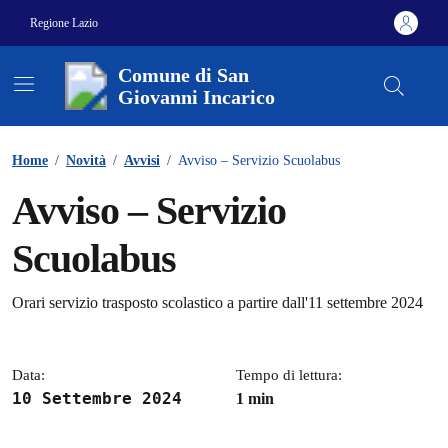
Vai ai contenuti
Vai al footer
Regione Lazio
Comune di San
Giovanni Incarico
Contenuti in evidenza
Home
/
Novità
/
Avvisi
/
Avviso – Servizio Scuolabus
Avviso – Servizio
Scuolabus
Dettagli della notizia
Orari servizio trasposto scolastico a partire dall'11 settembre 2024
Data:
Tempo di lettura:
10 Settembre 2024
1 min