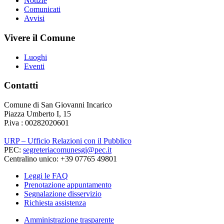
Notizie
Comunicati
Avvisi
Vivere il Comune
Luoghi
Eventi
Contatti
Comune di San Giovanni Incarico
Piazza Umberto I, 15
P.iva : 00282020601
URP – Ufficio Relazioni con il Pubblico
PEC:
segreteriacomunesgi@pec.it
Centralino unico: +39 07765 49801
Leggi le FAQ
Prenotazione appuntamento
Segnalazione disservizio
Richiesta assistenza
Amministrazione trasparente