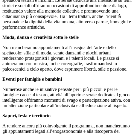
spettacoli teatrali e incontri. Le serate dedicate alla riflessione su temi
storici e sociali offriranno occasioni di approfondimento e dialogo,
restituendo valore alla memoria collettiva e promuovendo una
cittadinanza più consapevole. Tra i temi trattati, anche l’identità
personale e la dignità della vita umana, attraverso parole, immagini e
performance artistiche.
Moda, danza e creatività sotto le stelle
Non mancheranno appuntamenti all’insegna dell’arte e dello
spettacolo: sfilate di moda, serate danzanti e giochi urbani
renderanno protagonisti i giovani e i talenti locali. Le piazze si
animeranno con musica, luci e coreografie, trasformandosi in
palcoscenici a cielo aperto, dove esprimere libertà, stile e passione.
Eventi per famiglie e bambini
Numerose anche le iniziative pensate per i più piccoli e per le
famiglie: cacce al tesoro, attività all’aperto e serate dedicate al gioco
intelligente offriranno momenti di svago e partecipazione attiva, con
un’attenzione particolare all’inclusività e all’educazione al rispetto.
Sapori, festa e territorio
A rendere ancora più coinvolgente il programma, non mancheranno
gli appuntamenti legati all’enogastronomia e alla riscoperta dei