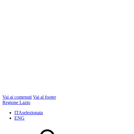
Vai ai contenuti
Vai al footer
Regione Lazio
ITA
selezionata
ENG