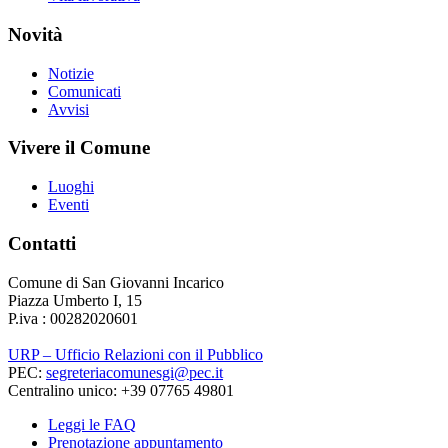
Novità
Notizie
Comunicati
Avvisi
Vivere il Comune
Luoghi
Eventi
Contatti
Comune di San Giovanni Incarico
Piazza Umberto I, 15
P.iva : 00282020601
URP – Ufficio Relazioni con il Pubblico
PEC:
segreteriacomunesgi@pec.it
Centralino unico: +39 07765 49801
Leggi le FAQ
Prenotazione appuntamento