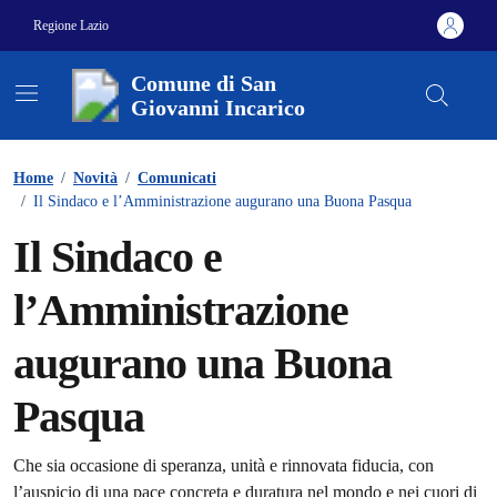
Vai ai contenuti
Vai al footer
Regione Lazio
Comune di San
Giovanni Incarico
Contenuti in evidenza
Home
/
Novità
/
Comunicati
/
Il Sindaco e l’Amministrazione augurano una Buona Pasqua
Il Sindaco e
l’Amministrazione
augurano una Buona
Pasqua
Dettagli della notizia
Che sia occasione di speranza, unità e rinnovata fiducia, con
l’auspicio di una pace concreta e duratura nel mondo e nei cuori di