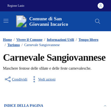
Vai ai contenuti
Vai al footer
Regione Lazio
Comune di San
Giovanni Incarico
Contenuti in evidenza
Home
/
Vivere il Comune
/
Informazioni Utili
/
Tempo libero
/
Turismo
/
Carnevale Sangiovannese
Carnevale Sangiovannese
Maschere festose delle sfilate e delle feste carnevalesche.
Condividi
Vedi azioni
INDICE DELLA PAGINA