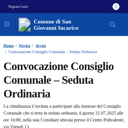
Vai ai contenuti
Vai al footer
Regione Lazio
Comune di San
Giovanni Incarico
Contenuti in evidenza
Home
/
Novità
/
Avvisi
/
Convocazione Consiglio Comunale – Seduta Ordinaria
Convocazione Consiglio
Comunale – Seduta
Ordinaria
Dettagli della notizia
La cittadinanza è invitata a partecipare alla riunione del Consiglio
Comunale che si terra in seduta ordinaria, il giorno 21.07.2025 alle
ore 16:00, nella sala Consiliare ubicata presso il Centro Polivalente,
via Vignali 13.