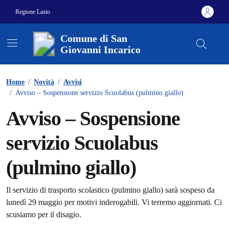
Vai ai contenuti
Vai al footer
Regione Lazio
Comune di San
Giovanni Incarico
Contenuti in evidenza
Home
/
Novità
/
Avvisi
/
Avviso – Sospensione servizio Scuolabus (pulmino giallo)
Avviso – Sospensione
servizio Scuolabus
(pulmino giallo)
Dettagli della notizia
Il servizio di trasporto scolastico (pulmino giallo) sarà sospeso da
lunedì 29 maggio per motivi inderogabili. Vi terremo aggiornati. Ci
scusiamo per il disagio.