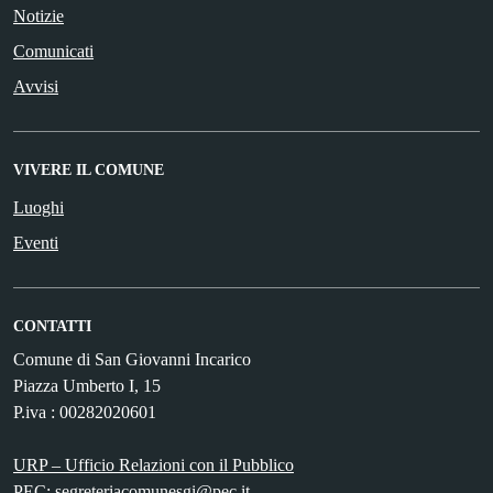
Notizie
Comunicati
Avvisi
VIVERE IL COMUNE
Luoghi
Eventi
CONTATTI
Comune di San Giovanni Incarico
Piazza Umberto I, 15
P.iva : 00282020601
URP – Ufficio Relazioni con il Pubblico
PEC:
segreteriacomunesgi@pec.it