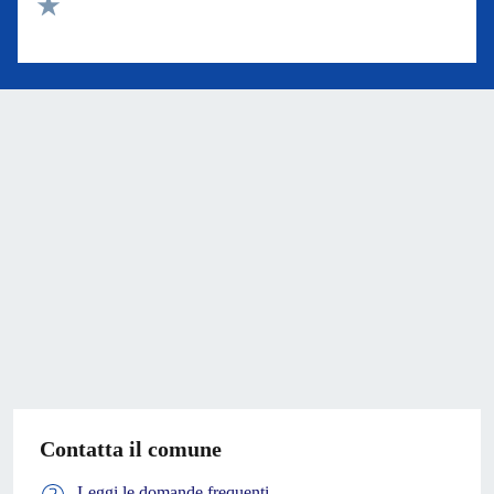
Valuta 2 stelle su 5
Valuta 1 stelle su 5
Contatta il comune
Leggi le domande frequenti