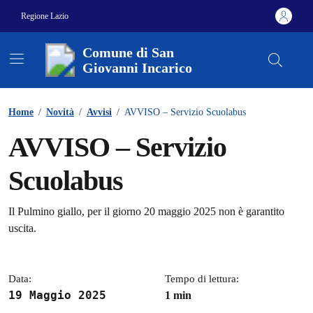
Vai ai contenuti
Vai al footer
Regione Lazio
Comune di San
Giovanni Incarico
Contenuti in evidenza
Home
/
Novità
/
Avvisi
/
AVVISO – Servizio Scuolabus
AVVISO – Servizio
Scuolabus
Dettagli della notizia
Il Pulmino giallo, per il giorno 20 maggio 2025 non è garantito
uscita.
Data:
Tempo di lettura:
19 Maggio 2025
1 min