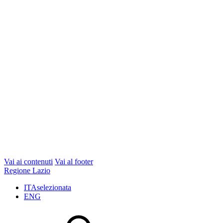
Vai ai contenuti
Vai al footer
Regione Lazio
ITA
selezionata
ENG