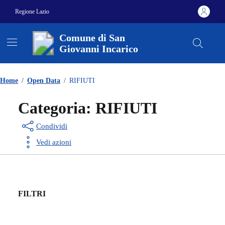
Vai ai contenuti
Vai al footer
Regione Lazio
Comune di San
Giovanni Incarico
Contenuti in evidenza
Home
/
Open Data
/
RIFIUTI
Categoria:
RIFIUTI
Condividi
Vedi azioni
FILTRI