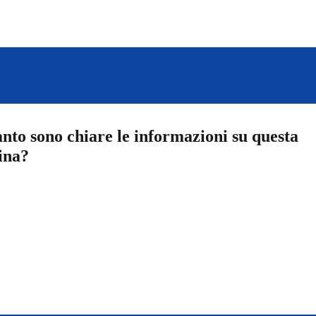
nto sono chiare le informazioni su questa
ina?
a 5 stelle su 5
a 4 stelle su 5
a 3 stelle su 5
a 2 stelle su 5
a 1 stelle su 5