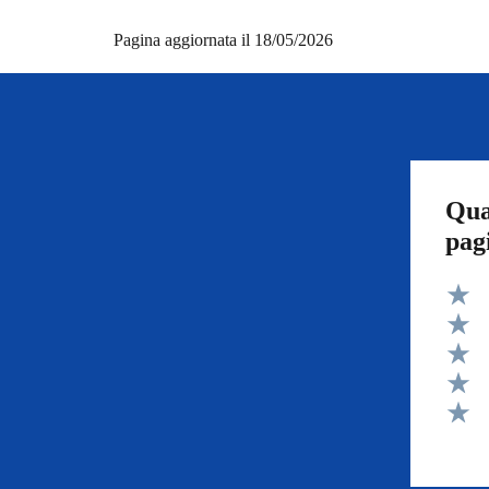
Pagina aggiornata il 18/05/2026
Qua
pag
Valut
Valut
Valut
Valut
Valut