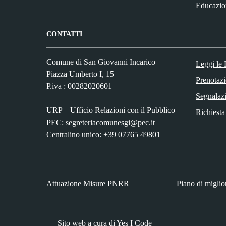
Educazio
CONTATTI
Comune di San Giovanni Incarico
Leggi le
Piazza Umberto I, 15
Prenotaz
P.iva : 00282020601
Segnalazi
URP – Ufficio Relazioni con il Pubblico
Richiesta
PEC:
segreteriacomunesgi@pec.it
Centralino unico: +39 07765 49801
Attuazione Misure PNRR
Piano di miglio
Sito web a cura di Yes I Code