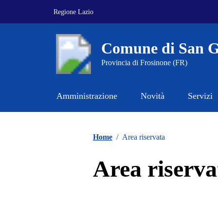
Vai ai contenuti
Vai al footer
Regione Lazio
Comune di San G
Provincia di Frosinone (FR)
Amministrazione
Novità
Servizi
Contenuti in evidenza
Home
/
Area riservata
Area riserva